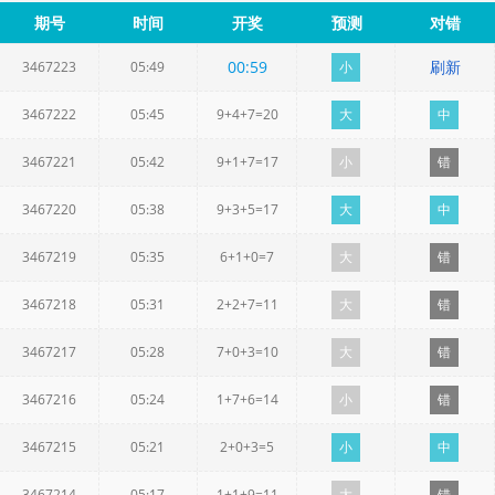
期号
时间
开奖
预测
对错
00
:
59
刷新
3467223
05:49
小
3467222
05:45
9+4+7=20
大
中
3467221
05:42
9+1+7=17
小
错
3467220
05:38
9+3+5=17
大
中
3467219
05:35
6+1+0=7
大
错
3467218
05:31
2+2+7=11
大
错
3467217
05:28
7+0+3=10
大
错
3467216
05:24
1+7+6=14
小
错
3467215
05:21
2+0+3=5
小
中
3467214
05:17
1+1+9=11
大
错