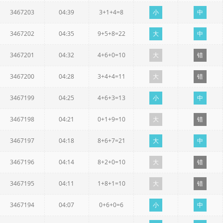
3467203
04:39
3+1+4=8
小
中
3467202
04:35
9+5+8=22
大
中
3467201
04:32
4+6+0=10
大
错
3467200
04:28
3+4+4=11
大
错
3467199
04:25
4+6+3=13
小
中
3467198
04:21
0+1+9=10
大
错
3467197
04:18
8+6+7=21
大
中
3467196
04:14
8+2+0=10
大
错
3467195
04:11
1+8+1=10
大
错
3467194
04:07
0+6+0=6
小
中