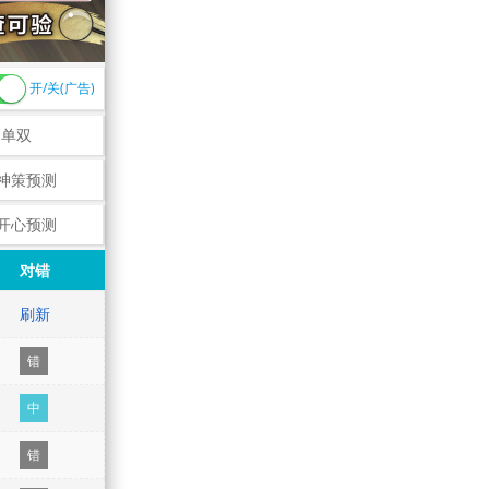
开/关(广告)
单双
神策预测
开心预测
对错
刷新
错
中
错