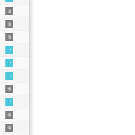
错
错
错
中
中
中
错
中
错
错